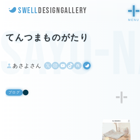
SWELL
DESIGN
GALLERY
sayo-n
てんつまものがたり
X
Instagram
YouTube
TikTok
500px
WordPress
あさよさん
ブログ
1