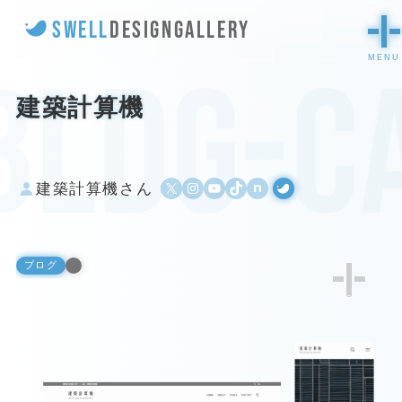
SWELL
DESIGN
GALLERY
bldg-c
建築計算機
X
Instagram
YouTube
TikTok
500px
WordPress
建築計算機さん
ブログ
3