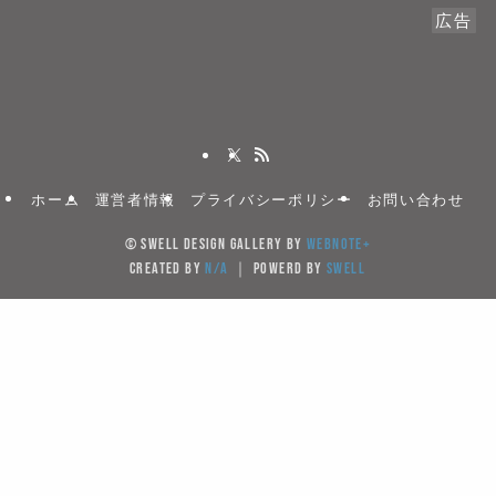
広告
ホーム
運営者情報
プライバシーポリシー
お問い合わせ
©
SWELL DESIGN GALLERY by
WebNote+
created by
N/A
｜ powerd by
SWELL
当サイトでは、サイトの利便性向上のためクッキー(Cook
を使用しています。サイト利用を継続することにより
キーの使用に同意するものとします。
Cookieを受け入れる