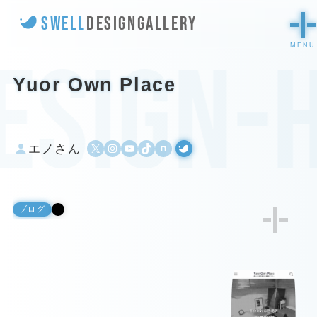
SWELL
DESIGN
GALLERY
esign-
Yuor Own Place
X
Instagram
YouTube
TikTok
500px
WordPress
エノさん
ブログ