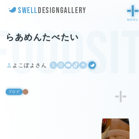
SWELL
DESIGN
GALLERY
foodsi
らあめんたべたい
X
Instagram
YouTube
TikTok
500px
WordPress
よこぽよさん
ブログ
4