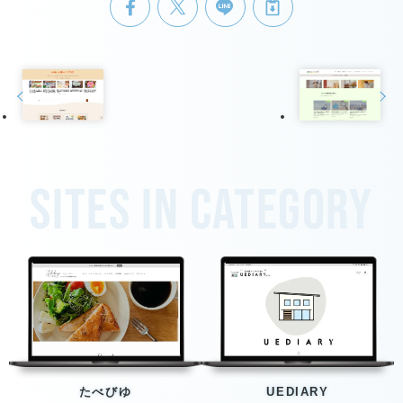
Sites in category
たべびゆ
UEDIARY