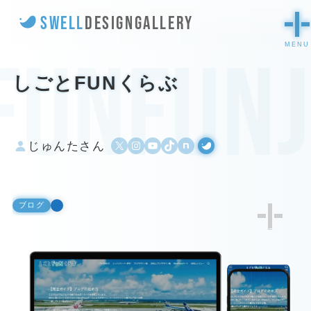
SWELL
DESIGN
GALLERY
funfunj
しごとFUNくらぶ
X
Instagram
YouTube
TikTok
500px
WordPress
じゅんたさん
ブログ
2