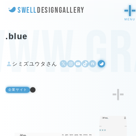
SWELL
DESIGN
GALLERY
ww.gra
.blue
X
Instagram
YouTube
TikTok
500px
WordPress
シミズユウタさん
企業サイト
6