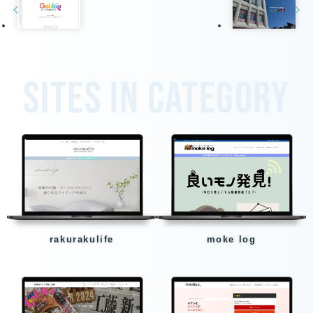
Sites in category
rakurakulife
moke log