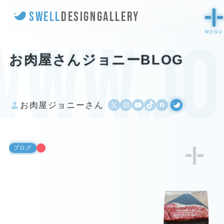
SWELL
DESIGN
GALLERY
www.jo
お肉屋さんジョニーBLOG
X
Instagram
YouTube
TikTok
500px
WordPress
お肉屋ジョニーさん
ブログ