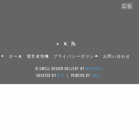
広告
ホーム
運営者情報
プライバシーポリシー
お問い合わせ
©
SWELL DESIGN GALLERY by
WebNote+
created by
N/A
｜ powerd by
SWELL
当サイトでは、サイトの利便性向上のためクッキー(Cook
を使用しています。サイト利用を継続することにより
キーの使用に同意するものとします。
Cookieを受け入れる