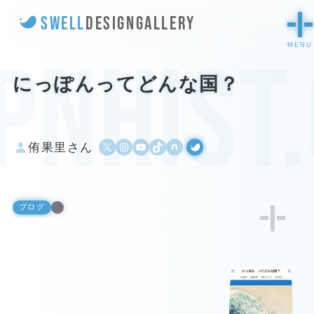
SWELL
DESIGN
GALLERY
pnhist
にっぽんってどんな国？
X
Instagram
YouTube
TikTok
500px
WordPress
侑果里さん
ブログ
1