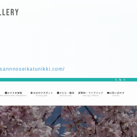
LLERY
asannnoseikatunikki.com/