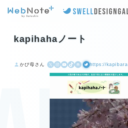
SWELL
DESIGN
GA
kapihahaノート
X
Instagram
YouTube
TikTok
500px
WordPress
かぴ母さん
https://kapibar