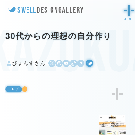
SWELL
DESIGN
GALLERY
kazoku
30代からの理想の自分作り
X
Instagram
YouTube
TikTok
500px
WordPress
ぴょんすさん
ブログ
1