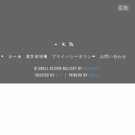
広告
ホーム
運営者情報
プライバシーポリシー
お問い合わせ
©
SWELL DESIGN GALLERY by
WebNote+
created by
N/A
｜ powerd by
SWELL
当サイトでは、サイトの利便性向上のためクッキー(Cook
を使用しています。サイト利用を継続することにより
キーの使用に同意するものとします。
Cookieを受け入れる