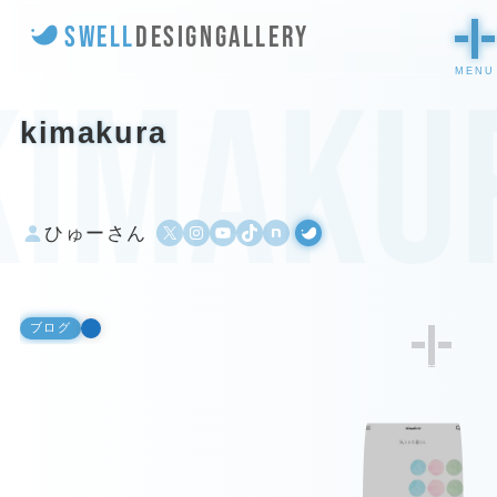
SWELL
DESIGN
GALLERY
kimaku
kimakura
X
Instagram
YouTube
TikTok
500px
WordPress
ひゅーさん
ブログ
1