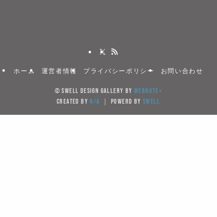
ホーム
運営者情報
プライバシーポリシー
お問い合わせ
©
SWELL DESIGN GALLERY by
WebNote+
created by
N/A
｜ powerd by
SWELL
当サイトでは、サイトの利便性向上のためクッキー(Cook
を使用しています。サイト利用を継続することにより
キーの使用に同意するものとします。
Cookieを受け入れる