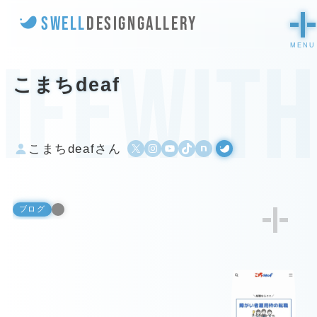
SWELL
DESIGN
GALLERY
ifewit
こまちdeaf
X
Instagram
YouTube
TikTok
500px
WordPress
こまちdeafさん
ブログ