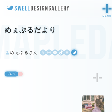
SWELL
DESIGN
GALLERY
mapled
めぇぷるだより
X
Instagram
YouTube
TikTok
500px
WordPress
めぇぷるさん
ブログ