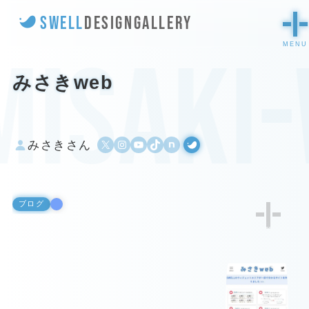
SWELL
DESIGN
GALLERY
misaki
みさきweb
X
Instagram
YouTube
TikTok
500px
WordPress
みさきさん
ブログ
1