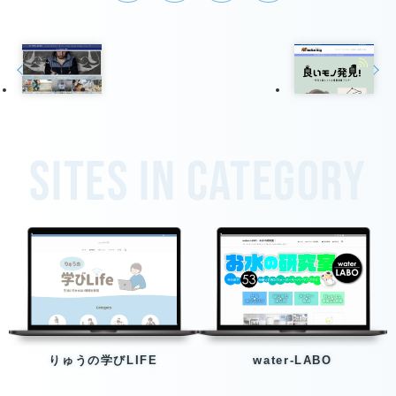
Sites in category
りゅうの学びLIFE
water-LABO