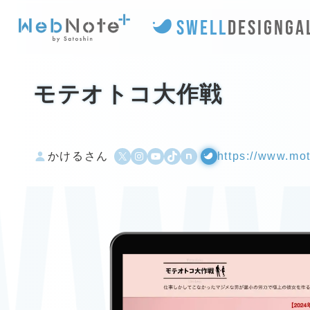
SWELL
DESIGN
GA
モテオトコ大作戦
ww.
X
Instagram
YouTube
TikTok
500px
WordPress
かけるさん
https://www.mot