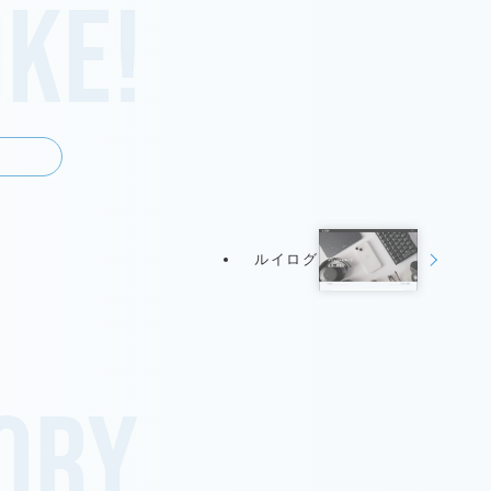
ike!
ルイログ
gory