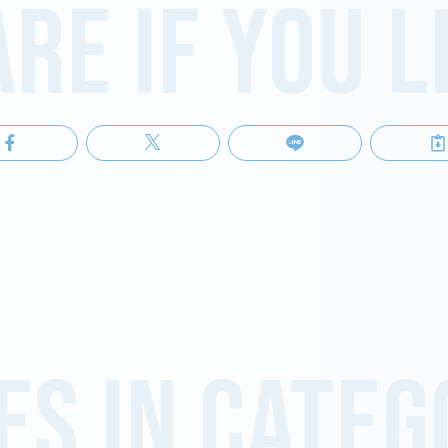
re if you l
es in cate