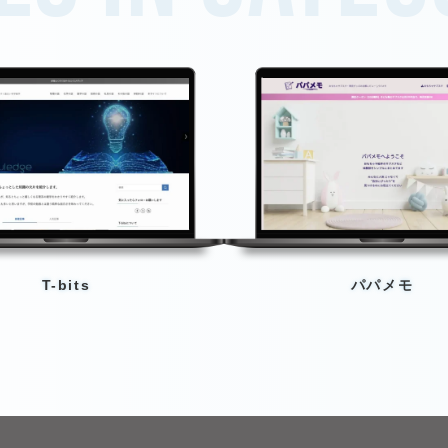
T-bits
パパメモ