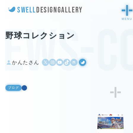
SWELL
DESIGN
GALLERY
ews-co
野球コレクション
X
Instagram
YouTube
TikTok
500px
WordPress
かんたさん
ブログ