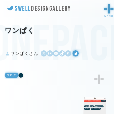
SWELL
DESIGN
GALLERY
onepac
ワンぱく
X
Instagram
YouTube
TikTok
500px
WordPress
ワンぱくさん
ブログ