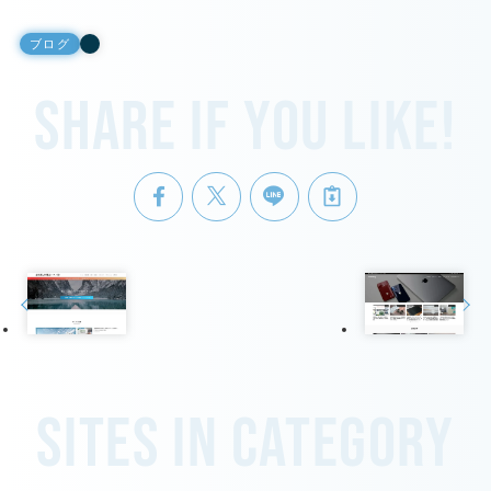
ブログ
Share if you like!
Sites in category