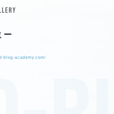
LLERY
ミー
od-blog-academy.com/