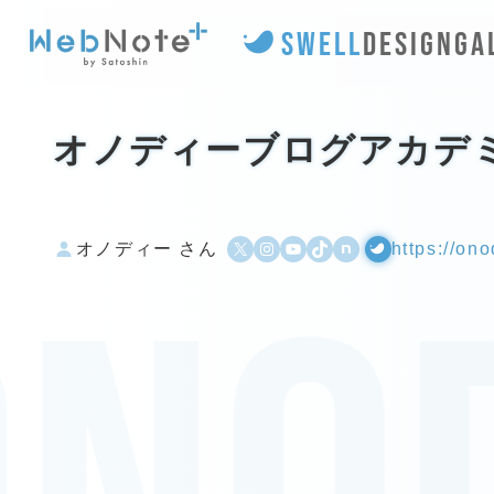
SWELL
DESIGN
GA
オノディーブログアカデ
X
Instagram
YouTube
TikTok
500px
WordPress
オノディー さん
https://on