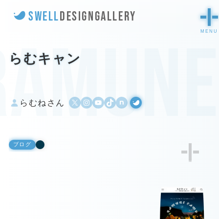
SWELL
DESIGN
GALLERY
ramune
らむキャン
X
Instagram
YouTube
TikTok
500px
WordPress
らむねさん
ブログ
1