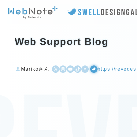
SWELL
DESIGN
GA
Web Support Blog
X
Instagram
YouTube
TikTok
500px
WordPress
Marikoさん
https://revedes