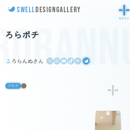
SWELL
DESIGN
GALLERY
rorann
ろらポチ
X
Instagram
YouTube
TikTok
500px
WordPress
ろらんぬさん
ブログ