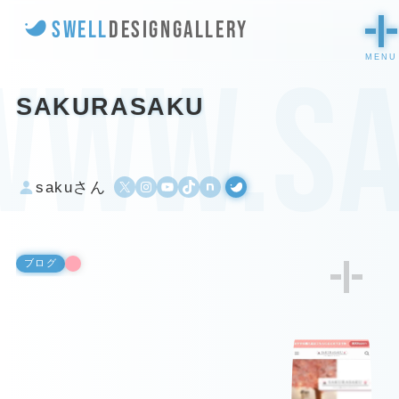
SWELL
DESIGN
GALLERY
www.sa
SAKURASAKU
X
Instagram
YouTube
TikTok
500px
WordPress
sakuさん
ブログ