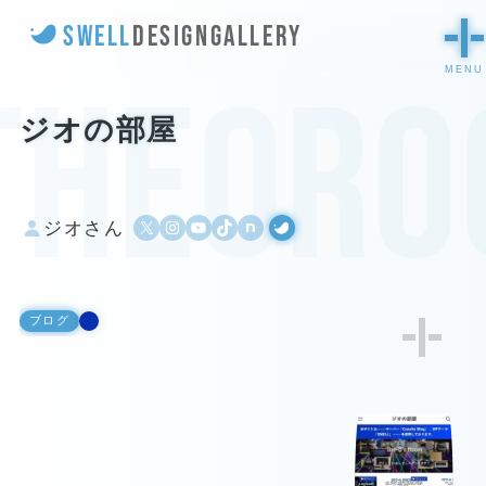
SWELL
DESIGN
GALLERY
theoro
ジオの部屋
X
Instagram
YouTube
TikTok
500px
WordPress
ジオさん
ブログ