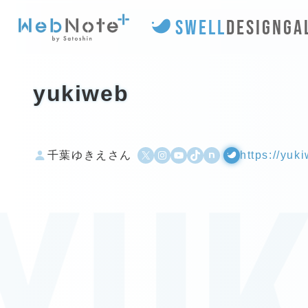
SWELL
DESIGN
GA
yukiweb
X
Instagram
YouTube
TikTok
500px
WordPress
千葉ゆきえさん
https://yuki