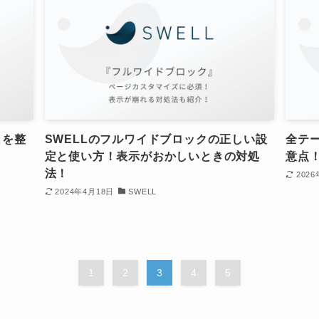
とを整
SWELLのフルワイドブロックの正しい設
全テ
定と使い方！表示がおかしいときの対処
意点
法！
202
2024年4月18日
SWELL
1
2
3
4
5