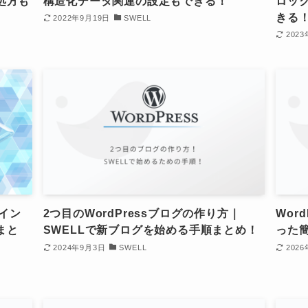
処方も
構造化データ関連の設定もできる！
ロッ
きる
2022年9月19日
SWELL
202
のイン
2つ目のWordPressブログの作り方｜
Wor
まと
SWELLで新ブログを始める手順まとめ！
った
2024年9月3日
SWELL
202