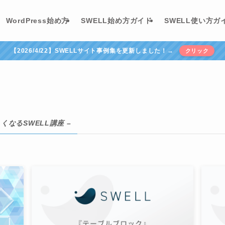
WordPress始め方
SWELL始め方ガイド
SWELL使い方ガ
【2026/4/22】SWELLサイト事例集を更新しました！→
クリック
くなるSWELL講座 –