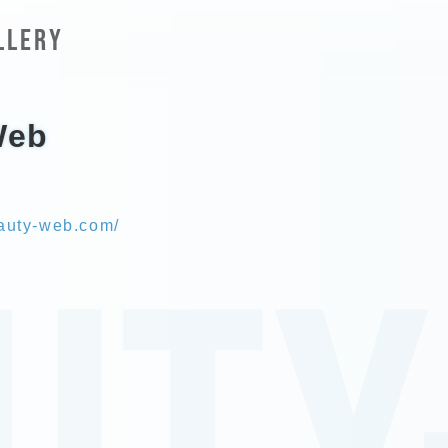
LLERY
eb
eauty-web.com/