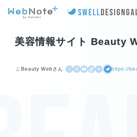
SWELL
DESIGN
GA
美容情報サイト Beauty W
X
Instagram
YouTube
TikTok
500px
WordPress
Beauty Webさん
https://b