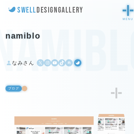
SWELL
DESIGN
GALLERY
namibl
namiblo
X
Instagram
YouTube
TikTok
500px
WordPress
なみさん
ブログ