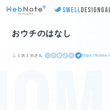
SWELL
DESIGN
GA
おウチのはなし
X
Instagram
YouTube
TikTok
500px
WordPress
ミホミホさん
https://home-