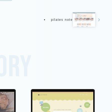
pilates note
gory