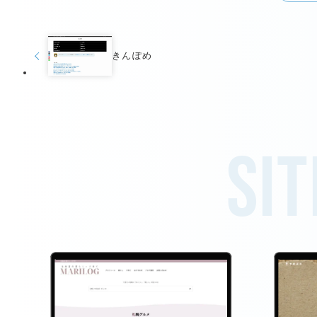
きんぽめ
Sit