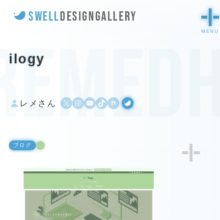
SWELL
DESIGN
GALLERY
remedh
ilogy
X
Instagram
YouTube
TikTok
500px
WordPress
レメさん
ブログ