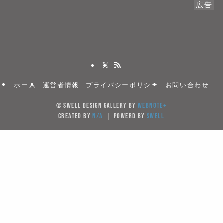
広告
ホーム
運営者情報
プライバシーポリシー
お問い合わせ
©
SWELL DESIGN GALLERY by
WebNote+
created by
N/A
｜ powerd by
SWELL
当サイトでは、サイトの利便性向上のためクッキー(Cook
を使用しています。サイト利用を継続することにより
キーの使用に同意するものとします。
Cookieを受け入れる