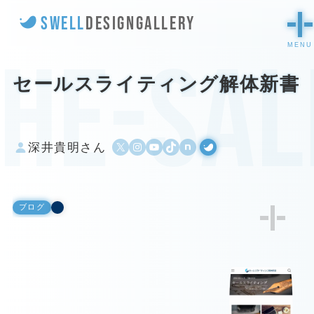
SWELL
DESIGN
GALLERY
he-sal
セールスライティング解体新書
X
Instagram
YouTube
TikTok
500px
WordPress
深井貴明さん
ブログ