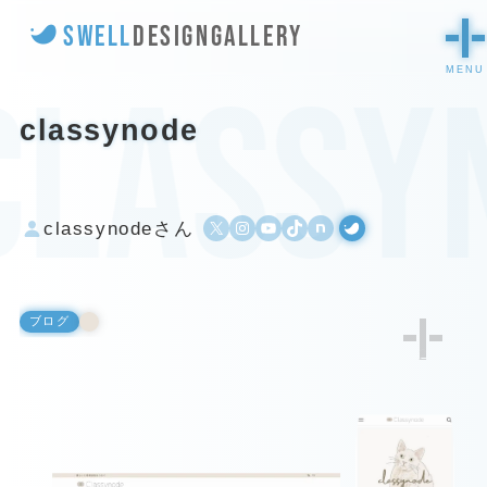
SWELL
DESIGN
GALLERY
classy
classynode
X
Instagram
YouTube
TikTok
500px
WordPress
classynodeさん
ブログ
2