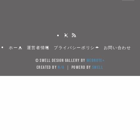
ホーム
運営者情報
プライバシーポリシー
お問い合わせ
©
SWELL DESIGN GALLERY by
WebNote+
created by
N/A
｜ powerd by
SWELL
当サイトでは、サイトの利便性向上のためクッキー(Cook
を使用しています。サイト利用を継続することにより
キーの使用に同意するものとします。
Cookieを受け入れる