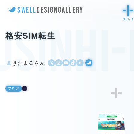
SWELL
DESIGN
GALLERY
usinhi
格安SIM転生
X
Instagram
YouTube
TikTok
500px
WordPress
きたまるさん
ブログ