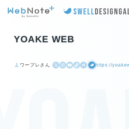
SWELL
DESIGN
GA
YOAKE WEB
X
Instagram
YouTube
TikTok
500px
WordPress
ワープレさん
https://yoak