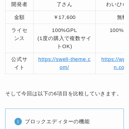
開発者
了さん
わいひら
金額
￥17,600
無料
ライセ
100%GPL
100%G
ンス
(1度の購入で複数サイ
トOK)
公式サ
https://swell-theme.c
https://wp
イト
om/
n.com
そして今回は以下の6項目を比較していきます。
ブロックエディターの機能