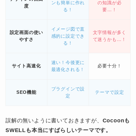
ンも簡単に作れ
の知識が必
度
る！
要…！
イメージ図で直
設定画面の使い
文字情報が多く
感的に設定でき
やすさ
て迷うかも…！
る！
速い！今後更に
サイト高速化
必要十分！
最適化される！
プラグインで設
SEO機能
テーマで設定
定
誤解の無いように書いておきますが、
Cocoonも
SWELLも本当にすばらしいテーマです。