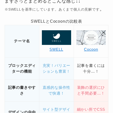
まずざっとまとめるとこんな感じ↓↓
。
※SWELLを基準にしています。あくまで個人の見解です
SWELLとCocoonの比較表
テーマ名
SWELL
Cocoon
ブロックエディ
充実！バリエー
記事を書くには
ターの機能
ションも豊富！
十分…！
記事の書きやす
直感的な操作性
装飾の選択にひ
さ
で快適！
と手間必要…！
サイト型デザイ
細かい所でCSS
デザインの自由