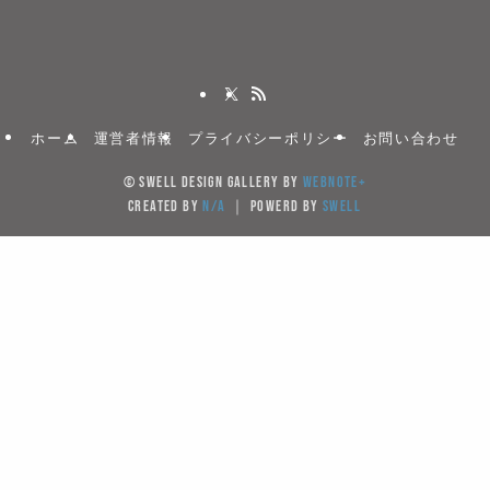
ホーム
運営者情報
プライバシーポリシー
お問い合わせ
©
SWELL DESIGN GALLERY by
WebNote+
created by
N/A
｜ powerd by
SWELL
当サイトでは、サイトの利便性向上のためクッキー(Cook
を使用しています。サイト利用を継続することにより
キーの使用に同意するものとします。
Cookieを受け入れる