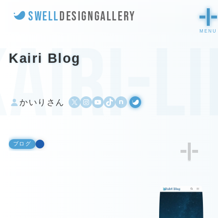
SWELL
DESIGN
GALLERY
airi-l
Kairi Blog
X
Instagram
YouTube
TikTok
500px
WordPress
かいりさん
ブログ
1