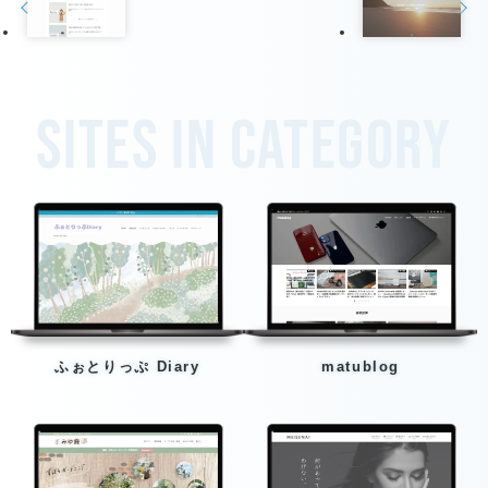
Sites in category
ふぉとりっぷ Diary
matublog