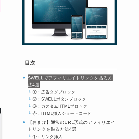
目次
SWELLでアフィリエイトリンクを貼る方
法4選
①：広告タグブロック
②：SWELLボタンブロック
③：カスタムHTMLブロック
④：HTML挿入ショートコード
【おまけ】通常のURL形式のアフィリエイ
トリンクを貼る方法4選
①：リンク挿入