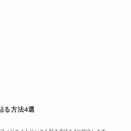
貼る方法4選