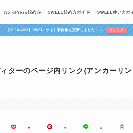
WordPress始め方
SWELL始め方ガイド
SWELL使い方ガ
【2026/4/22】SWELLサイト事例集を更新しました！→
クリック
ィターのページ内リンク(アンカーリン